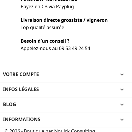
Payez en CB via Payplug
Livraison directe grossiste / vigneron
Top qualité assurée
Besoin d'un conseil ?
Appelez-nous au 09 53 49 24 54
VOTRE COMPTE

INFOS LÉGALES

BLOG

INFORMATIONS
keyboard_arrow_down
© 2026 - Boutique par Nouick Consulting