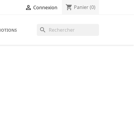
shopping_cart

Panier
(0)
Connexion
search
OTIONS