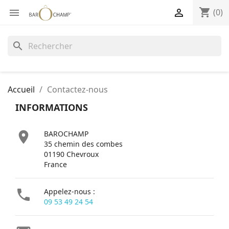
shopping_cart


(0)
search
Accueil
Contactez-nous
INFORMATIONS

BAROCHAMP
35 chemin des combes
01190 Chevroux
France

Appelez-nous :
09 53 49 24 54