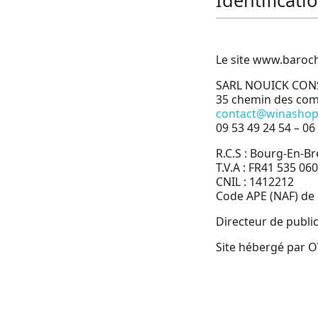
Identificati
Le site www.barocha
SARL NOUICK CONSU
35 chemin des co
contact@winashop
09 53 49 24 54 – 06
R.C.S : Bourg-En-B
T.V.A : FR41 535 06
CNIL : 1412212
Code APE (NAF) de l
Directeur de public
Site hébergé par 