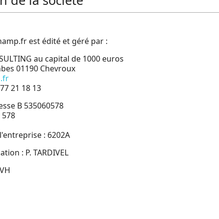
on de la société
mp.fr est édité et géré par :
LTING au capital de 1000 euros
mbes 01190 Chevroux
.fr
 77 21 18 13
resse B 535060578
0 578
'entreprise : 6202A
ation : P. TARDIVEL
OVH