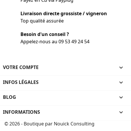
Payez en CB via Payplug
Livraison directe grossiste / vigneron
Top qualité assurée
Besoin d'un conseil ?
Appelez-nous au 09 53 49 24 54
VOTRE COMPTE

INFOS LÉGALES

BLOG

INFORMATIONS
keyboard_arrow_down
© 2026 - Boutique par Nouick Consulting