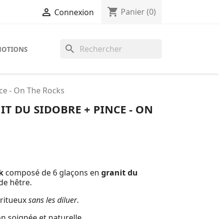
shopping_cart

Panier
(0)
Connexion
search
OTIONS
ce - On The Rocks
T DU SIDOBRE + PINCE - ON
k
composé de 6 glaçons en
granit du
de hêtre.
iritueux
sans les diluer
.
on soignée et naturelle.