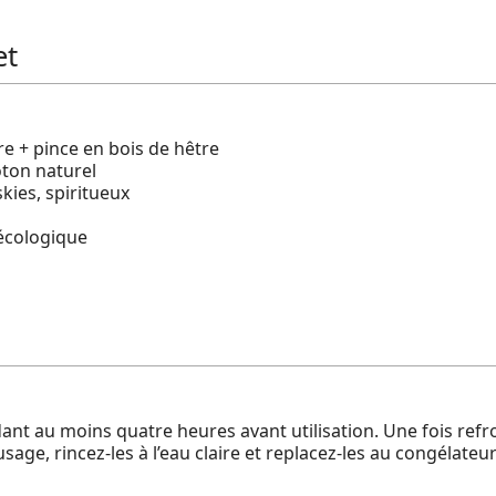
et
e + pince en bois de hêtre
ton naturel
kies, spiritueux
 écologique
nt au moins quatre heures avant utilisation. Une fois refroid
 usage, rincez-les à l’eau claire et replacez-les au congélat