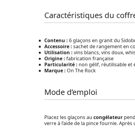
Caractéristiques du coffr
Contenu :
6 glaçons en granit du Sidobr
Accessoire :
sachet de rangement en co
Utilisation :
vins blancs, vins doux, whis
Origine :
fabrication française
Particularité :
non gélif, réutilisable et
Marque :
On The Rock
Mode d’emploi
Placez les glaçons au
congélateur
penda
verre à l’aide de la pince fournie. Après