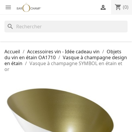
shopping_cart


(0)
search
Accueil
Accessoires vin - Idée cadeau vin
Objets
du vin en étain OA1710
Vasque à champagne design
en étain
Vasque à champagne SYMBOL en étain et
or