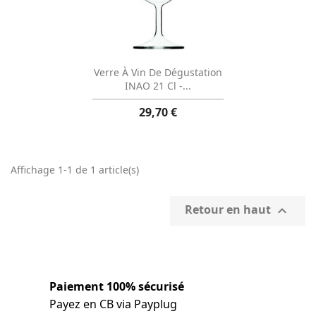
Aperçu rapide

Verre À Vin De Dégustation
INAO 21 Cl -...
29,70 €
Affichage 1-1 de 1 article(s)
Retour en haut

Paiement 100% sécurisé
Payez en CB via Payplug