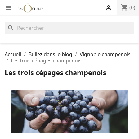
shopping_cart


(0)
search
Accueil
Bullez dans le blog
Vignoble champenois
Les trois cépages champenois
Les trois cépages champenois