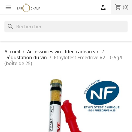
shopping_cart


(0)
search
Accueil
Accessoires vin - Idée cadeau vin
Dégustation du vin
Éthylotest Freedrive V2 – 0,5g/l
(boîte de 25)