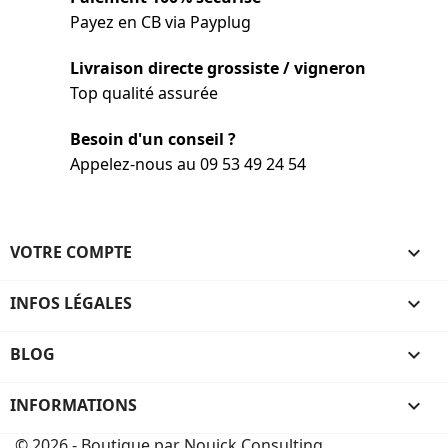
Payez en CB via Payplug
Livraison directe grossiste / vigneron
Top qualité assurée
Besoin d'un conseil ?
Appelez-nous au 09 53 49 24 54
VOTRE COMPTE

INFOS LÉGALES

BLOG

INFORMATIONS
keyboard_arrow_down
© 2026 - Boutique par Nouick Consulting