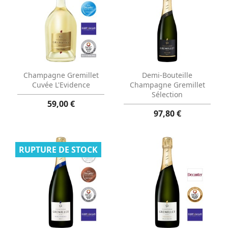
Aperçu rapide
Aperçu rapide


Champagne Gremillet
Demi-Bouteille
Cuvée L'Evidence
Champagne Gremillet
Sélection
59,00 €
97,80 €
RUPTURE DE STOCK