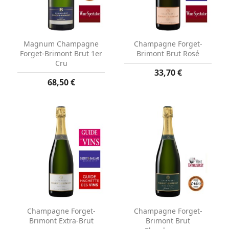
Aperçu rapide
Aperçu rapide


Magnum Champagne
Champagne Forget-
Forget-Brimont Brut 1er
Brimont Brut Rosé
Cru
33,70 €
68,50 €
Aperçu rapide
Aperçu rapide


Champagne Forget-
Champagne Forget-
Brimont Extra-Brut
Brimont Brut