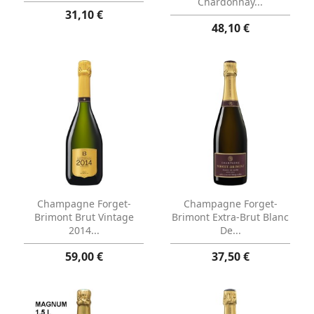
Chardonnay...
31,10 €
48,10 €
Aperçu rapide
Aperçu rapide


Champagne Forget-
Champagne Forget-
Brimont Brut Vintage
Brimont Extra-Brut Blanc
2014...
De...
59,00 €
37,50 €