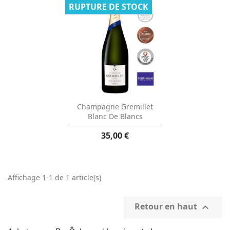
RUPTURE DE STOCK
Aperçu rapide

Champagne Gremillet
Blanc De Blancs
35,00 €
Affichage 1-1 de 1 article(s)
Retour en haut
