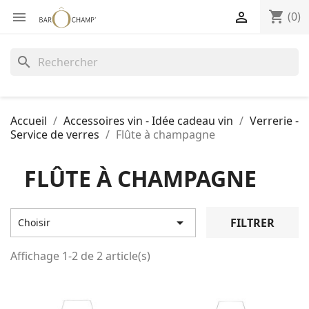
shopping_cart


(0)
search
Accueil
Accessoires vin - Idée cadeau vin
Verrerie -
Service de verres
Flûte à champagne
FLÛTE À CHAMPAGNE

FILTRER
Choisir
Affichage 1-2 de 2 article(s)