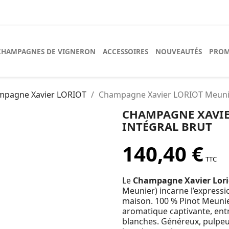
CHAMPAGNES DE VIGNERON
ACCESSOIRES
NOUVEAUTÉS
PROM
mpagne Xavier LORIOT
Champagne Xavier LORIOT Meunie
CHAMPAGNE XAVIE
INTÉGRAL BRUT
140,40 €
TTC
Le
Champagne Xavier Lorio
Meunier) incarne l’expressi
maison. 100 % Pinot Meunier
aromatique captivante, entr
blanches. Généreux, pulpeux