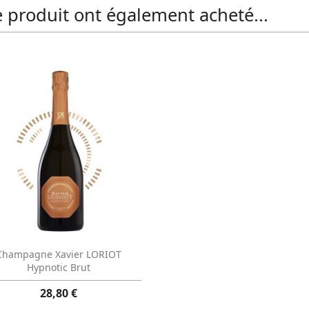
e produit ont également acheté...
Aperçu rapide

Champagne Xavier LORIOT
Hypnotic Brut
28,80 €