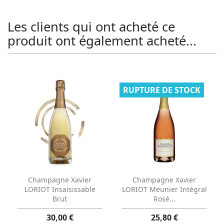
Les clients qui ont acheté ce
produit ont également acheté...
RUPTURE DE STOCK
Aperçu rapide
Aperçu rapide


Champagne Xavier
Champagne Xavier
LORIOT Insaisissable
LORIOT Meunier Intégral
Brut
Rosé...
30,00 €
25,80 €