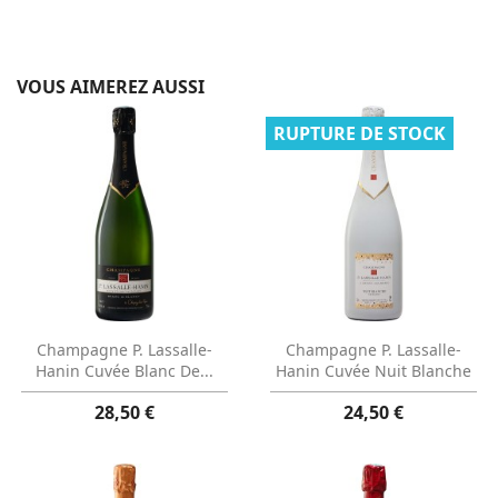
VOUS AIMEREZ AUSSI
RUPTURE DE STOCK
Aperçu rapide
Aperçu rapide


Champagne P. Lassalle-
Champagne P. Lassalle-
Hanin Cuvée Blanc De...
Hanin Cuvée Nuit Blanche
28,50 €
24,50 €