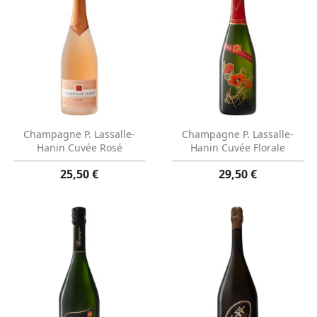
Aperçu rapide
Aperçu rapide


Champagne P. Lassalle-
Champagne P. Lassalle-
Hanin Cuvée Rosé
Hanin Cuvée Florale
25,50 €
29,50 €