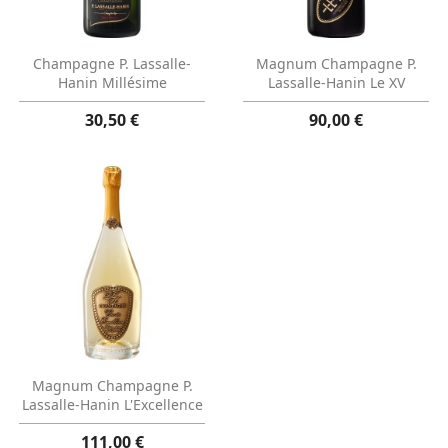
Aperçu rapide
Aperçu rapide


Champagne P. Lassalle-
Magnum Champagne P.
Hanin Millésime
Lassalle-Hanin Le XV
30,50 €
90,00 €
Aperçu rapide

Magnum Champagne P.
Lassalle-Hanin L'Excellence
111,00 €